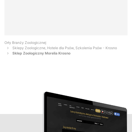
Orły Branży Zoologicznej
Sklepy Zoologiczne, Hotele dla Psów, Szkolenia Psów - Krosno
Sklep Zoologiczny Morelia Krosno