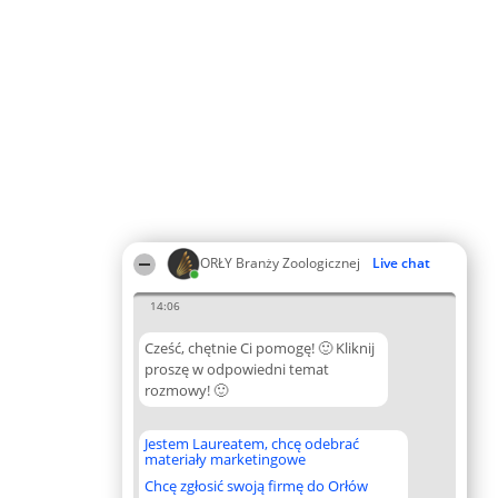
ORŁY Branży Zoologicznej
Live chat
14:06
Cześć, chętnie Ci pomogę! 🙂 Kliknij
proszę w odpowiedni temat
rozmowy! 🙂
Jestem Laureatem, chcę odebrać
materiały marketingowe
Chcę zgłosić swoją firmę do Orłów