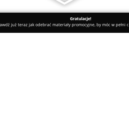
Gratulacje!
awdź już teraz jak odebrać materiały promocyjne, by móc w pełni c
tele dla Psów, Szkolenia Psów - Grabów nad Pilicą
Hotel dla ps
O firmie:
Przy ulicy Parkowej 60 w Warce 
świadczeniu profesjonalnych u
oferuje szeroki zakres obsługi
edukację czworonogów. W placó
gdzie każdy pies, niezależnie
odpowiedni relaks oraz różnor
Charakterystyczną cechą dział