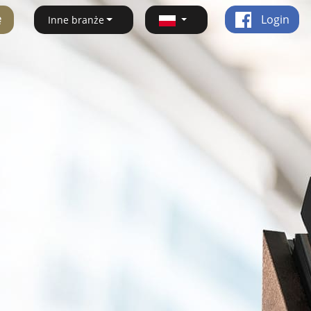
ę
Login
Inne branże