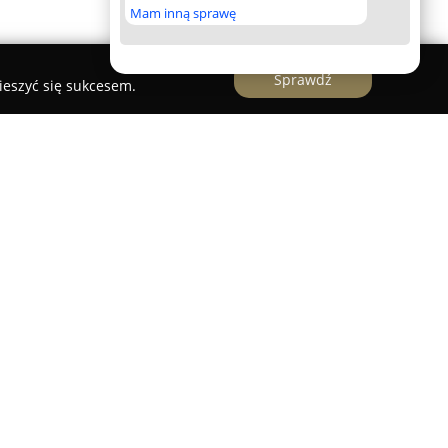
Mam inną sprawę
Sprawdź
ieszyć się sukcesem.
ów "Jamor"
działa firma, która koncentruje się na
sług opieki nad psami.
Hotel dla psów Jamor
 obejmującej zarówno zakwaterowanie, jak i
wce prowadzona jest stała opieka hotelowa,
 od rasy czy temperamentu, ma zapewniony
odne atrakcje dopasowane do jego potrzeb.
alności jest przyjmowanie również psów o