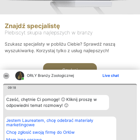
Znajdź specjalistę
Plebiscyt skupia najlepszych w branży
Szukasz specjalisty w pobliżu Ciebie? Sprawdź naszą
wyszukiwarkę. Korzystaj tylko z usług najlepszych!
Szukaj
ORŁY Branży Zoologicznej
Live chat
09:18
Cześć, chętnie Ci pomogę! 🙂 Kliknij proszę w
odpowiedni temat rozmowy! 🙂
Organizator plebiscytu
Plebiscyt
Kontakt
Jestem Laureatem, chcę odebrać materiały
Bright Side Solutions sp. z o.
Laureaci
Kontakt
marketingowe
o. sp. k.
Lista
ul. Ruska 22
wszystkich
Chcę zgłosić swoją firmę do Orłów
Wrocław 50-079
Laureatów
Mam inną sprawę
KRS 0000749100 | Regon
Zasady