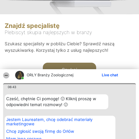
Znajdź specjalistę
Plebiscyt skupia najlepszych w branży
Szukasz specjalisty w pobliżu Ciebie? Sprawdź naszą
wyszukiwarkę. Korzystaj tylko z usług najlepszych!
Szukaj
ORŁY Branży Zoologicznej
Live chat
06:43
Cześć, chętnie Ci pomogę! 🙂 Kliknij proszę w
odpowiedni temat rozmowy! 🙂
Organizator plebiscytu
Plebiscyt
Kontakt
Jestem Laureatem, chcę odebrać materiały
Bright Side Solutions sp. z o.
Laureaci
Kontakt
marketingowe
o. sp. k.
Lista
ul. Ruska 22
wszystkich
Chcę zgłosić swoją firmę do Orłów
Wrocław 50-079
Laureatów
Mam inną sprawę
KRS 0000749100 | Regon
Zasady