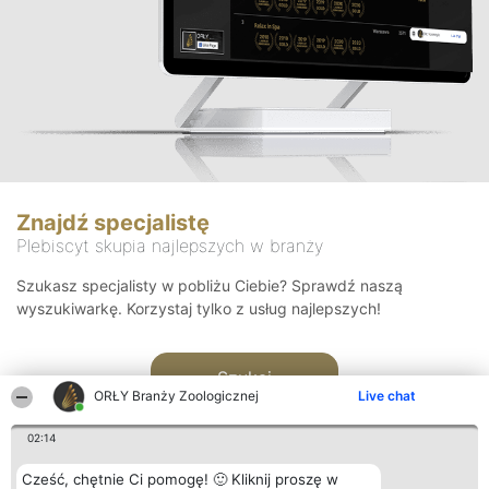
Znajdź specjalistę
Plebiscyt skupia najlepszych w branży
Szukasz specjalisty w pobliżu Ciebie? Sprawdź naszą
wyszukiwarkę. Korzystaj tylko z usług najlepszych!
Szukaj
ORŁY Branży Zoologicznej
Live chat
02:14
Cześć, chętnie Ci pomogę! 🙂 Kliknij proszę w