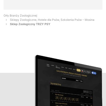
Orły Branży Zoologicznej
Sklepy Zoologiczne, Hotele dla Psów, Szkolenia Psów - Mosina
Sklep Zoologiczny TRZY PSY