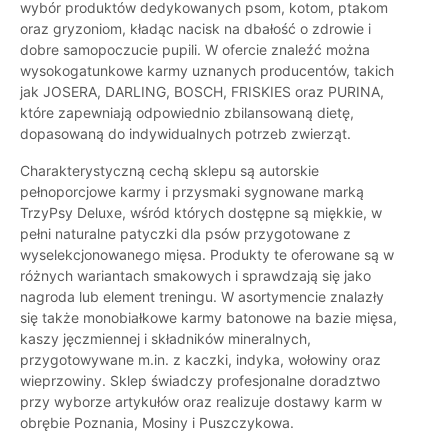
wybór produktów dedykowanych psom, kotom, ptakom
oraz gryzoniom, kładąc nacisk na dbałość o zdrowie i
dobre samopoczucie pupili. W ofercie znaleźć można
wysokogatunkowe karmy uznanych producentów, takich
jak JOSERA, DARLING, BOSCH, FRISKIES oraz PURINA,
które zapewniają odpowiednio zbilansowaną dietę,
dopasowaną do indywidualnych potrzeb zwierząt.
Charakterystyczną cechą sklepu są autorskie
pełnoporcjowe karmy i przysmaki sygnowane marką
TrzyPsy Deluxe, wśród których dostępne są miękkie, w
pełni naturalne patyczki dla psów przygotowane z
wyselekcjonowanego mięsa. Produkty te oferowane są w
różnych wariantach smakowych i sprawdzają się jako
nagroda lub element treningu. W asortymencie znalazły
się także monobiałkowe karmy batonowe na bazie mięsa,
kaszy jęczmiennej i składników mineralnych,
przygotowywane m.in. z kaczki, indyka, wołowiny oraz
wieprzowiny. Sklep świadczy profesjonalne doradztwo
przy wyborze artykułów oraz realizuje dostawy karm w
obrębie Poznania, Mosiny i Puszczykowa.