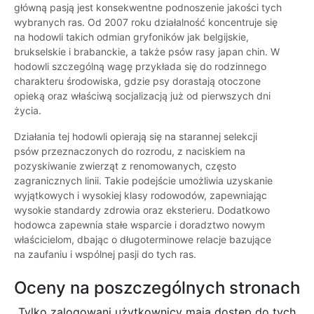
główną pasją jest konsekwentne podnoszenie jakości tych
wybranych ras. Od 2007 roku działalność koncentruje się
na hodowli takich odmian gryfoników jak belgijskie,
brukselskie i brabanckie, a także psów rasy japan chin. W
hodowli szczególną wagę przykłada się do rodzinnego
charakteru środowiska, gdzie psy dorastają otoczone
opieką oraz właściwą socjalizacją już od pierwszych dni
życia.
Działania tej hodowli opierają się na starannej selekcji
psów przeznaczonych do rozrodu, z naciskiem na
pozyskiwanie zwierząt z renomowanych, często
zagranicznych linii. Takie podejście umożliwia uzyskanie
wyjątkowych i wysokiej klasy rodowodów, zapewniając
wysokie standardy zdrowia oraz eksterieru. Dodatkowo
hodowca zapewnia stałe wsparcie i doradztwo nowym
właścicielom, dbając o długoterminowe relacje bazujące
na zaufaniu i wspólnej pasji do tych ras.
Oceny na poszczególnych stronach
Tylko zalogowani użytkownicy maja dostęp do tych