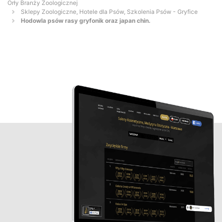
Orły Branży Zoologicznej
Sklepy Zoologiczne, Hotele dla Psów, Szkolenia Psów - Gryfice
Hodowla psów rasy gryfonik oraz japan chin.