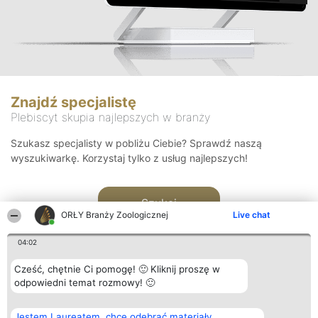
Znajdź specjalistę
Plebiscyt skupia najlepszych w branży
Szukasz specjalisty w pobliżu Ciebie? Sprawdź naszą
wyszukiwarkę. Korzystaj tylko z usług najlepszych!
Szukaj
ORŁY Branży Zoologicznej
Live chat
04:02
Cześć, chętnie Ci pomogę! 🙂 Kliknij proszę w
odpowiedni temat rozmowy! 🙂
Organizator plebiscytu
Plebiscyt
Kontakt
Jestem Laureatem, chcę odebrać materiały
Bright Side Solutions sp. z o.
Laureaci
Kontakt