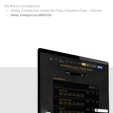
Orły Branży Zoologicznej
Sklepy Zoologiczne, Hotele dla Psów, Szkolenia Psów - Oborniki
Sklep Zoologiczny MEDUZA