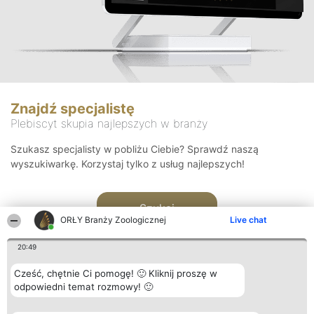
Znajdź specjalistę
Plebiscyt skupia najlepszych w branży
Szukasz specjalisty w pobliżu Ciebie? Sprawdź naszą
wyszukiwarkę. Korzystaj tylko z usług najlepszych!
Szukaj
ORŁY Branży Zoologicznej
Live chat
20:49
Cześć, chętnie Ci pomogę! 🙂 Kliknij proszę w
odpowiedni temat rozmowy! 🙂
Organizator plebiscytu
Plebiscyt
Kontakt