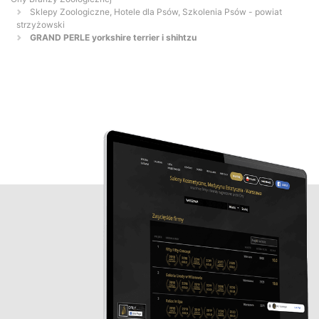
Sklepy Zoologiczne, Hotele dla Psów, Szkolenia Psów - powiat
strzyżowski
GRAND PERLE yorkshire terrier i shihtzu