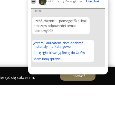
ORŁY Branży Zoologicznej
Live chat
12:06
Cześć, chętnie Ci pomogę! 🙂 Kliknij
proszę w odpowiedni temat
rozmowy! 🙂
Jestem Laureatem, chcę odebrać
materiały marketingowe
Chcę zgłosić swoją firmę do Orłów
Mam inną sprawę
Sprawdź
ieszyć się sukcesem.
ep Zoologiczny