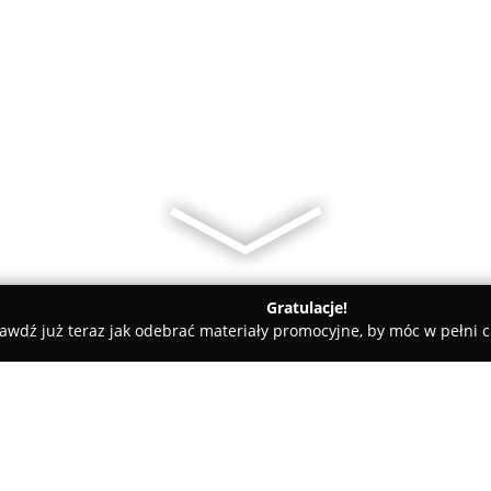
Gratulacje!
awdź już teraz jak odebrać materiały promocyjne, by móc w pełni c
tele dla Psów, Szkolenia Psów - Ożarów Mazowiecki
Zoomix Skl