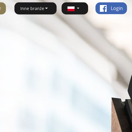
ę
Login
Inne branże