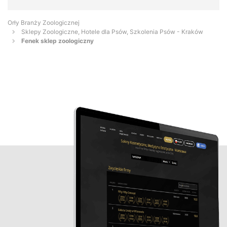
Orły Branży Zoologicznej
Sklepy Zoologiczne, Hotele dla Psów, Szkolenia Psów - Kraków
Fenek sklep zoologiczny