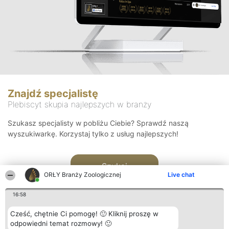
Znajdź specjalistę
Plebiscyt skupia najlepszych w branży
Szukasz specjalisty w pobliżu Ciebie? Sprawdź naszą
wyszukiwarkę. Korzystaj tylko z usług najlepszych!
Szukaj
ORŁY Branży Zoologicznej
Live chat
16:58
Cześć, chętnie Ci pomogę! 🙂 Kliknij proszę w
odpowiedni temat rozmowy! 🙂