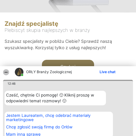
Znajdź specjalistę
Plebiscyt skupia najlepszych w branży
Szukasz specjalisty w pobliżu Ciebie? Sprawdź naszą
wyszukiwarkę. Korzystaj tylko z usług najlepszych!
Szukaj
ORŁY Branży Zoologicznej
Live chat
12:46
Cześć, chętnie Ci pomogę! 🙂 Kliknij proszę w
odpowiedni temat rozmowy! 🙂
Organizator plebiscytu
Plebiscyt
Kontakt
Jestem Laureatem, chcę odebrać materiały
Bright Side Solutions sp. z o.
Laureaci
Kontakt
marketingowe
o. sp. k.
Lista
ul. Ruska 22
wszystkich
Chcę zgłosić swoją firmę do Orłów
Wrocław 50-079
Laureatów
Mam inną sprawę
KRS 0000749100 | Regon
Zasady