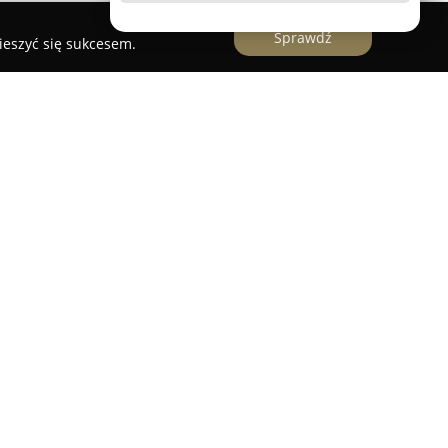
Sprawdź
ieszyć się sukcesem.
ogiczny
nany sklep zoologiczny zlokalizowany przy ulicy
Era Parku Handlowego. Placówka ta należy do
eci polskich sklepów zoologicznych, oferując
kom zwierząt domowych, dbających o zdrowie i
ymencie znajduje się szeroki wachlarz karm oraz
a różnych gatunków, w tym psów, kotów, papug,
tykuły renomowanych producentów, wolne od
ewniające odpowiednie wsparcie żywieniowe.