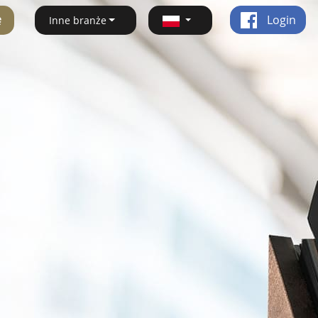
ę
Login
Inne branże