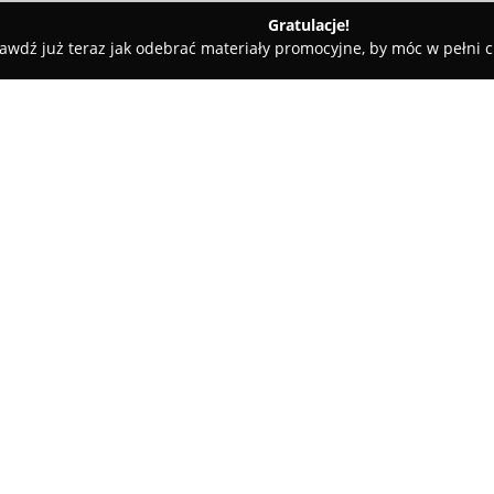
Gratulacje!
awdź już teraz jak odebrać materiały promocyjne, by móc w pełni c
tele dla Psów, Szkolenia Psów - Radomsko
MIDI ZOO Sklep zool
O firmie:
MIDI ZOO
w Radomsku stanowi z
Sierakowskiego 11 na terenie 
dynamicznie rozwijającej się si
kompleksowe wsparcie miłośni
wygodę swoich pupili. W asort
przysmaków przeznaczonych dl
królików, gryzoni czy rybek.
Oferta obejmuje wyłącznie ar
niepotrzebnych dodatków, zap