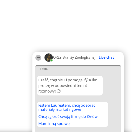
ORŁY Branży Zoologicznej
Live chat
17:06
Cześć, chętnie Ci pomogę! 🙂 Kliknij
proszę w odpowiedni temat
rozmowy! 🙂
Jestem Laureatem, chcę odebrać
materiały marketingowe
Chcę zgłosić swoją firmę do Orłów
Mam inną sprawę