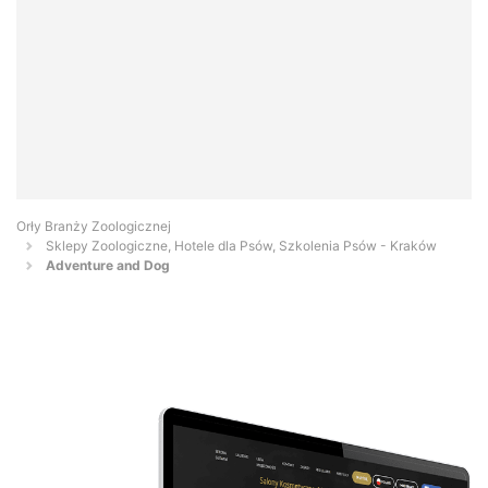
Orły Branży Zoologicznej
Sklepy Zoologiczne, Hotele dla Psów, Szkolenia Psów - Kraków
Adventure and Dog