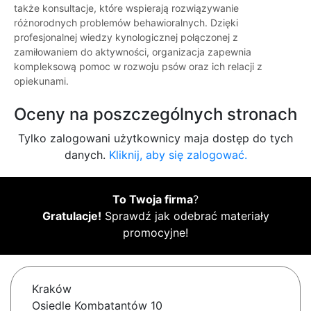
także konsultacje, które wspierają rozwiązywanie
różnorodnych problemów behawioralnych. Dzięki
profesjonalnej wiedzy kynologicznej połączonej z
zamiłowaniem do aktywności, organizacja zapewnia
kompleksową pomoc w rozwoju psów oraz ich relacji z
opiekunami.
Oceny na poszczególnych stronach
Tylko zalogowani użytkownicy maja dostęp do tych
danych.
Kliknij, aby się zalogować.
To Twoja firma
?
Gratulacje!
Sprawdź jak odebrać materiały
promocyjne!
Kraków
Osiedle Kombatantów 10