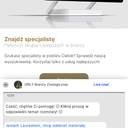
Znajdź specjalistę
Plebiscyt skupia najlepszych w branży
Szukasz specjalisty w pobliżu Ciebie? Sprawdź naszą
wyszukiwarkę. Korzystaj tylko z usług najlepszych!
Szukaj
ORŁY Branży Zoologicznej
Live chat
12:51
Cześć, chętnie Ci pomogę! 🙂 Kliknij proszę w
odpowiedni temat rozmowy! 🙂
Organizator plebiscytu
Plebiscyt
Kontakt
Jestem Laureatem, chcę odebrać materiały
Bright Side Solutions sp. z o.
Laureaci
Kontakt