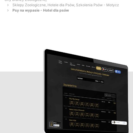
Sklepy Zoologiczne, Hotele dla Psów, Szkolenia Psów - Motycz
Psy na wypasie - Hotel dla psów