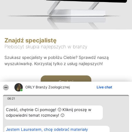
Znajdź specjalistę
Plebiscyt skupia najlepszych w branży
Szukasz specjalisty w pobliżu Ciebie? Sprawdź naszą
wyszukiwarkę. Korzystaj tylko z usług najlepszych!
Szukaj
ORŁY Branży Zoologicznej
Live chat
06:21
Cześć, chętnie Ci pomogę! 🙂 Kliknij proszę w
odpowiedni temat rozmowy! 🙂
Organizator plebiscytu
Plebiscyt
Kontakt
Jestem Laureatem, chcę odebrać materiały
Bright Side Solutions sp. z o.
Laureaci
Kontakt