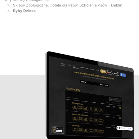
Sklepy Zoologiczne, Hotele dla Psów, Szkolenia Psów - Dęblin
Ryby Dziosa