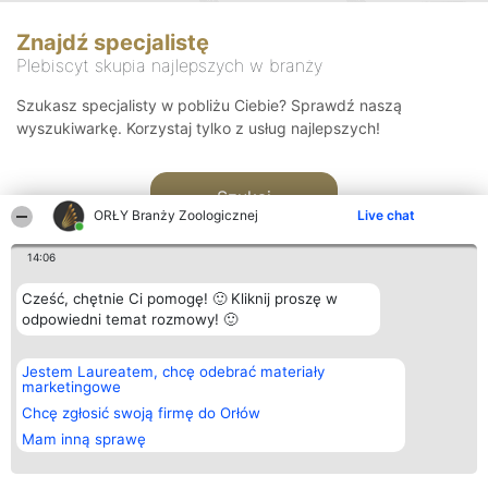
Znajdź specjalistę
Plebiscyt skupia najlepszych w branży
Szukasz specjalisty w pobliżu Ciebie? Sprawdź naszą
wyszukiwarkę. Korzystaj tylko z usług najlepszych!
Szukaj
ORŁY Branży Zoologicznej
Live chat
14:06
Cześć, chętnie Ci pomogę! 🙂 Kliknij proszę w
odpowiedni temat rozmowy! 🙂
Organizator plebiscytu
Plebiscyt
Kontakt
Jestem Laureatem, chcę odebrać materiały
Bright Side Solutions sp. z o.
Laureaci
Kontakt
marketingowe
o. sp. k.
Lista
ul. Ruska 22
wszystkich
Chcę zgłosić swoją firmę do Orłów
Wrocław 50-079
Laureatów
Mam inną sprawę
KRS 0000749100 | Regon
Zasady
381313360 | NIP 8943132676
Regulamin
+48 508 492 400
Polityka
Prywatności