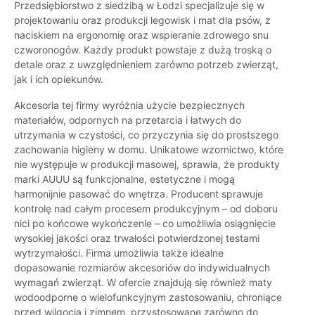
Przedsiębiorstwo z siedzibą w Łodzi specjalizuje się w
projektowaniu oraz produkcji legowisk i mat dla psów, z
naciskiem na ergonomię oraz wspieranie zdrowego snu
czworonogów. Każdy produkt powstaje z dużą troską o
detale oraz z uwzględnieniem zarówno potrzeb zwierząt,
jak i ich opiekunów.
Akcesoria tej firmy wyróżnia użycie bezpiecznych
materiałów, odpornych na przetarcia i łatwych do
utrzymania w czystości, co przyczynia się do prostszego
zachowania higieny w domu. Unikatowe wzornictwo, które
nie występuje w produkcji masowej, sprawia, że produkty
marki AUUU są funkcjonalne, estetyczne i mogą
harmonijnie pasować do wnętrza. Producent sprawuje
kontrolę nad całym procesem produkcyjnym – od doboru
nici po końcowe wykończenie – co umożliwia osiągnięcie
wysokiej jakości oraz trwałości potwierdzonej testami
wytrzymałości. Firma umożliwia także idealne
dopasowanie rozmiarów akcesoriów do indywidualnych
wymagań zwierząt. W ofercie znajdują się również maty
wodoodporne o wielofunkcyjnym zastosowaniu, chroniące
przed wilgocią i zimnem, przystosowane zarówno do