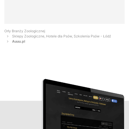
Orły Branży Zoologicznej
Sklepy Zoologiczne, Hotele dla Psów, Szkolenia Psów - Łódź
Auuu.pl