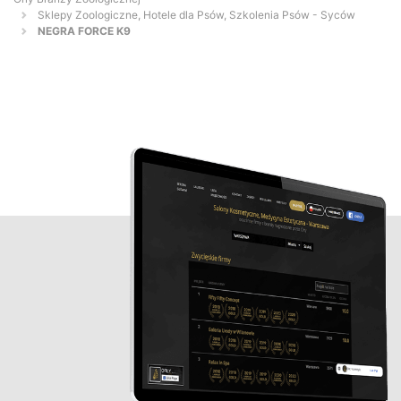
Sklepy Zoologiczne, Hotele dla Psów, Szkolenia Psów - Syców
NEGRA FORCE K9