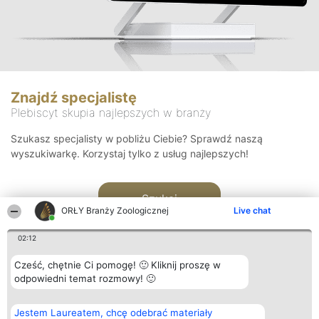
Znajdź specjalistę
Plebiscyt skupia najlepszych w branży
Szukasz specjalisty w pobliżu Ciebie? Sprawdź naszą
wyszukiwarkę. Korzystaj tylko z usług najlepszych!
Szukaj
ORŁY Branży Zoologicznej
Live chat
02:12
Cześć, chętnie Ci pomogę! 🙂 Kliknij proszę w
odpowiedni temat rozmowy! 🙂
Organizator plebiscytu
Plebiscyt
Kontakt
Jestem Laureatem, chcę odebrać materiały
Bright Side Solutions sp. z o.
Laureaci
Kontakt