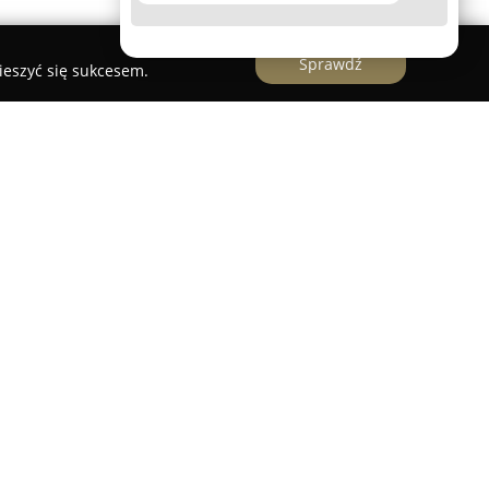
Sprawdź
ieszyć się sukcesem.
 hodowla psów rasowych zlokalizowana w
mach Związku Kynologicznego w Polsce (ZKwP)
Kynologicznej (FCI). W działalności tej
agle i sznaucerów miniaturowych, zapewniając
oraz staranne przygotowanie do nowego domu.
ywiązuje się do przemyślanego doboru rodziców,
go poziomu zdrowia, charakteru i zgodności ze