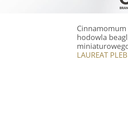
Cinnamomum C
hodowla beagl
miniaturowego
LAUREAT PLEB