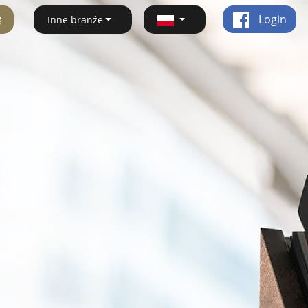
ę
Login
Inne branże