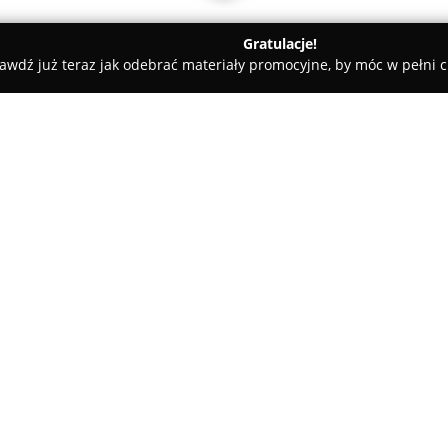
Gratulacje!
awdź już teraz jak odebrać materiały promocyjne, by móc w pełni c
tele dla Psów, Szkolenia Psów - Świerklany Górne
agle i sznaucera miniaturowego.
odowla beagle i
O firmie:
Cinnamomum Collis
to domowa
Świerklanach, działająca w ra
oraz Międzynarodowej Federacji 
specjalizuje się w hodowli be
szczeniętom właściwą opiekę 
W hodowli szczególną wagę prz
nd
co sprzyja utrzymaniu wysokie