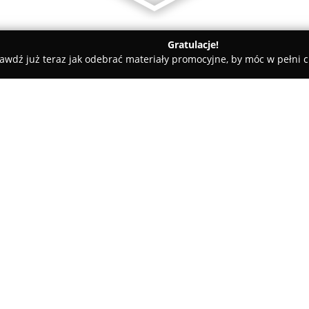
Gratulacje!
awdź już teraz jak odebrać materiały promocyjne, by móc w pełni c
tele dla Psów, Szkolenia Psów - Mieleszyn
BENEFOOD
O firmie:
Benefood
to przedsiębiorstwo 
specjalizacją jest żywienie zw
wdrażaniu nowoczesnych rozwi
standardach jakości, ze szcze
potrzeby psów z obszarów wiejs
podłożu czy wybrednych. Strate
charakteryzujących się doskona
długofalowe prace badawczo-r