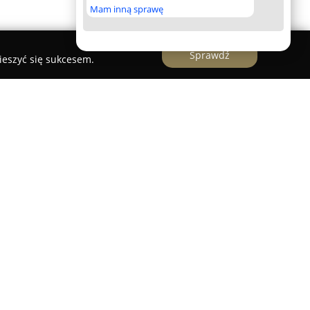
Mam inną sprawę
Sprawdź
ieszyć się sukcesem.
działające w branży zoologicznej, którego
ierząt domowych. Firma koncentruje się na
ązań żywieniowych opartych na wysokich
gólnym uwzględnieniem diet odpowiadających na
kich i podmiejskich, a także tych o wrażliwszym
gia opiera się na produkcji karm
łą, powtarzalną jakością, którą gwarantują
ozwojowe prowadzone przez wykwalifikowany