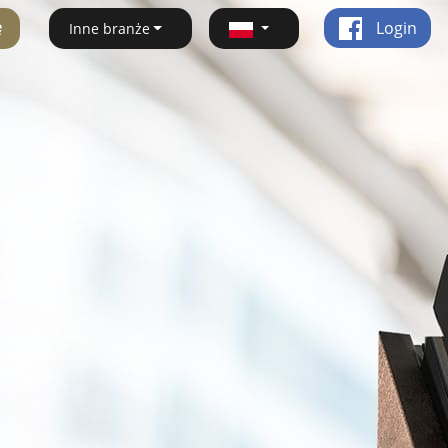
ę
Login
Inne branże