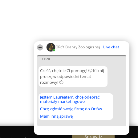
ORŁY Branży Zoologicznej
Live chat
11:20
Cześć, chętnie Ci pomogę! 🙂 Kliknij
proszę w odpowiedni temat
rozmowy! 🙂
Jestem Laureatem, chcę odebrać
materiały marketingowe
Chcę zgłosić swoją firmę do Orłów
Mam inną sprawę
Sprawdź