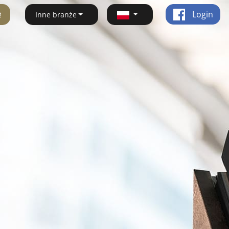
ę
Login
Inne branże