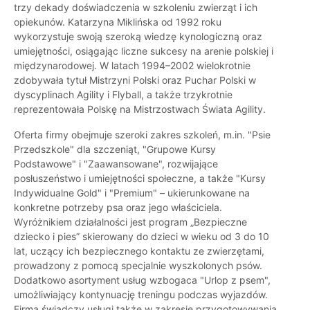
trzy dekady doświadczenia w szkoleniu zwierząt i ich
opiekunów. Katarzyna Miklińska od 1992 roku
wykorzystuje swoją szeroką wiedzę kynologiczną oraz
umiejętności, osiągając liczne sukcesy na arenie polskiej i
międzynarodowej. W latach 1994–2002 wielokrotnie
zdobywała tytuł Mistrzyni Polski oraz Puchar Polski w
dyscyplinach Agility i Flyball, a także trzykrotnie
reprezentowała Polskę na Mistrzostwach Świata Agility.
Oferta firmy obejmuje szeroki zakres szkoleń, m.in. "Psie
Przedszkole" dla szczeniąt, "Grupowe Kursy
Podstawowe" i "Zaawansowane", rozwijające
posłuszeństwo i umiejętności społeczne, a także "Kursy
Indywidualne Gold" i "Premium" – ukierunkowane na
konkretne potrzeby psa oraz jego właściciela.
Wyróżnikiem działalności jest program „Bezpieczne
dziecko i pies” skierowany do dzieci w wieku od 3 do 10
lat, uczący ich bezpiecznego kontaktu ze zwierzętami,
prowadzony z pomocą specjalnie wyszkolonych psów.
Dodatkowo asortyment usług wzbogaca "Urlop z psem",
umożliwiający kontynuację treningu podczas wyjazdów.
Firma świadczy usługi także w zakresie przygotowywania