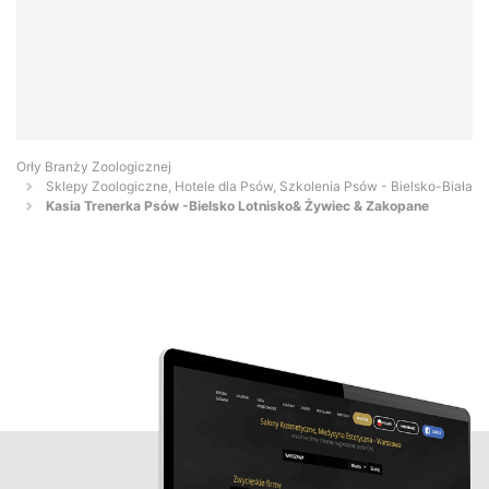
Orły Branży Zoologicznej
Sklepy Zoologiczne, Hotele dla Psów, Szkolenia Psów - Bielsko-Biała
Kasia Trenerka Psów -Bielsko Lotnisko& Żywiec & Zakopane