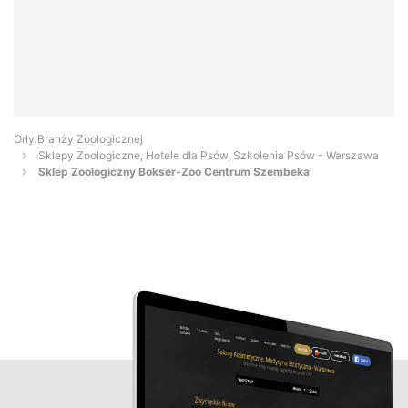
Orły Branży Zoologicznej
Sklepy Zoologiczne, Hotele dla Psów, Szkolenia Psów - Warszawa
Sklep Zoologiczny Bokser-Zoo Centrum Szembeka