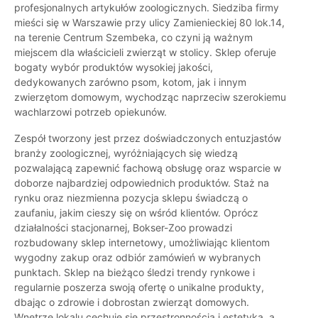
profesjonalnych artykułów zoologicznych. Siedziba firmy
mieści się w Warszawie przy ulicy Zamienieckiej 80 lok.14,
na terenie Centrum Szembeka, co czyni ją ważnym
miejscem dla właścicieli zwierząt w stolicy. Sklep oferuje
bogaty wybór produktów wysokiej jakości,
dedykowanych zarówno psom, kotom, jak i innym
zwierzętom domowym, wychodząc naprzeciw szerokiemu
wachlarzowi potrzeb opiekunów.
Zespół tworzony jest przez doświadczonych entuzjastów
branży zoologicznej, wyróżniających się wiedzą
pozwalającą zapewnić fachową obsługę oraz wsparcie w
doborze najbardziej odpowiednich produktów. Staż na
rynku oraz niezmienna pozycja sklepu świadczą o
zaufaniu, jakim cieszy się on wśród klientów. Oprócz
działalności stacjonarnej, Bokser-Zoo prowadzi
rozbudowany sklep internetowy, umożliwiając klientom
wygodny zakup oraz odbiór zamówień w wybranych
punktach. Sklep na bieżąco śledzi trendy rynkowe i
regularnie poszerza swoją ofertę o unikalne produkty,
dbając o zdrowie i dobrostan zwierząt domowych.
Wnętrze lokalu cechuje się przestronnością i estetyką, a