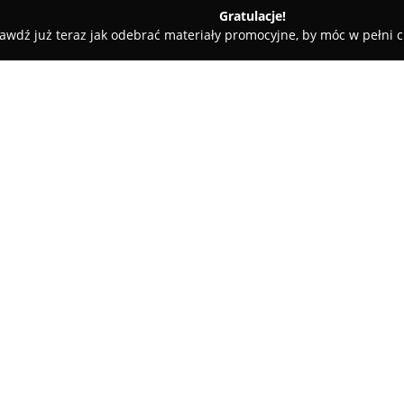
Gratulacje!
awdź już teraz jak odebrać materiały promocyjne, by móc w pełni c
tele dla Psów, Szkolenia Psów - Szczecin
CatFish- sklep zoologi
O firmie:
CatFish- sklep zoologiczny
to 
siedzibą przy ulicy Klonowica 2
autentycznej pasji do zwierząt 
doświadczenie w hodowli ryb, 
zakresie tworzenia oraz utrz
Oferta sklepu jest bogata, obe
lecz również produkty dedykow
roślin i ryb, specjalistyczne a
także wysokogatunkowe karmy i 