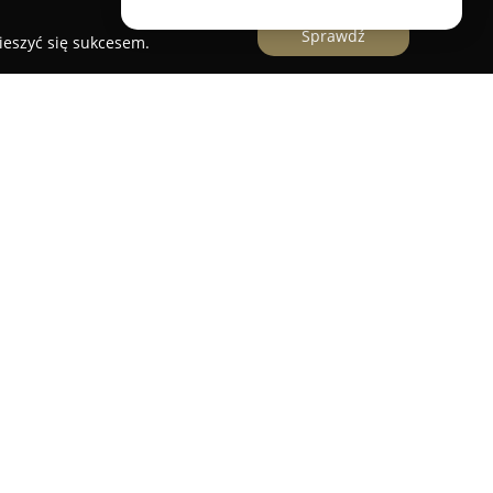
Sprawdź
ieszyć się sukcesem.
czny
uznany sklep zoologiczny i akwarystyczny z
2a w Szczecinie. Firma została założona z
i akwarystyki. Właścicielka, posiadająca rozległe
zapewnia profesjonalne wsparcie i doradztwo w
ymania zdrowych ekosystemów akwariowych.
jmuje przede wszystkim artykuły dla akwarystów,
ane terrarystyce. Dostępne są tu zdrowe okazy
kcesoria, nowoczesna technika akwarystyczna, a
preparaty. Priorytetem firmy jest wysoka jakość