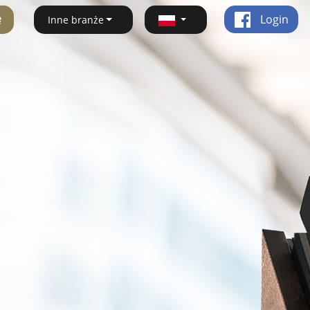
ę
Login
Inne branże