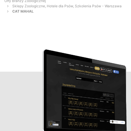
Orły Branży Zoologicznej
Sklepy Zoologiczne, Hotele dla Psów, Szkolenia Psów - Warszawa
CAT MAHAL