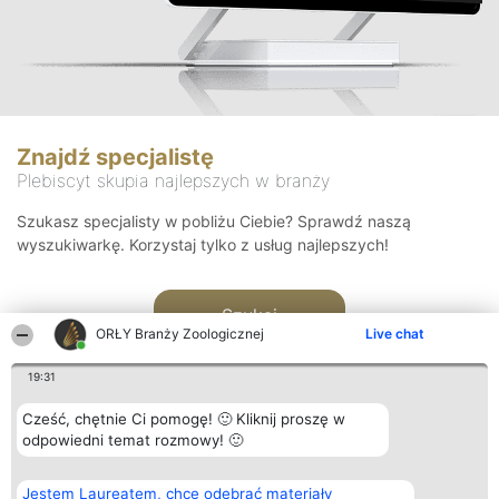
Znajdź specjalistę
Plebiscyt skupia najlepszych w branży
Szukasz specjalisty w pobliżu Ciebie? Sprawdź naszą
wyszukiwarkę. Korzystaj tylko z usług najlepszych!
Szukaj
ORŁY Branży Zoologicznej
Live chat
19:31
Cześć, chętnie Ci pomogę! 🙂 Kliknij proszę w
odpowiedni temat rozmowy! 🙂
Organizator plebiscytu
Plebiscyt
Kontakt
Jestem Laureatem, chcę odebrać materiały
Bright Side Solutions sp. z o.
Laureaci
Kontakt