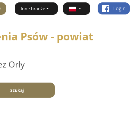
ę
Login
Inne branże
enia Psów - powiat
ez Orły
Szukaj