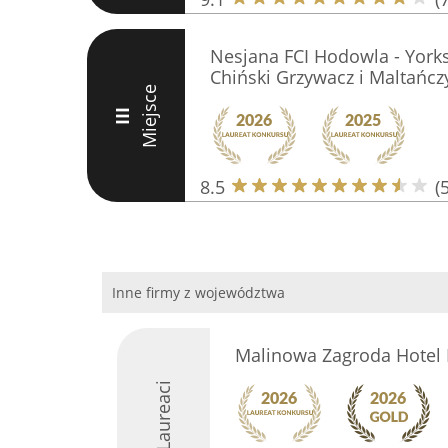
Nesjana FCI Hodowla - Yorksh
Chiński Grzywacz i Maltańcz
Miejsce
III
8.5
(5
Inne firmy z województwa
Malinowa Zagroda Hotel
Laureaci