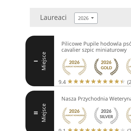
Laureaci
2026
Pilicowe Pupile hodowla ps
cavalier szpic miniaturowy
Miejsce
I
9.4
(
Nasza Przychodnia Weteryna
Miejsce
II
9.1
(