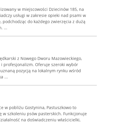
alizowany w miejscowości Dziecinów 185, na
wiadczy usługi w zakresie opieki nad psami w
, podchodząc do każdego zwierzęcia z dużą
 ...
wędkarski z Nowego Dworu Mazowieckiego,
 i profesjonalizm. Oferuje szeroki wybór
ę uznaną pozycją na lokalnym rynku wśród
a ...
ce w pobliżu Gostynina, Pastuszkowo to
ę w szkoleniu psów pasterskich. Funkcjonuje
ziałalność na doświadczeniu właścicielki,