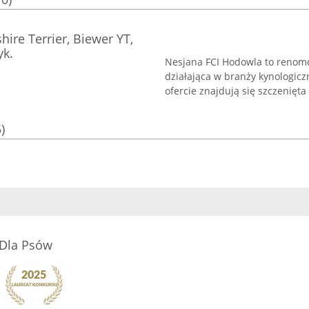
ire Terrier, Biewer YT,
yk.
Nesjana FCI Hodowla to renomo
działająca w branży kynologicz
ofercie znajdują się szczenięta 
)
 Dla Psów