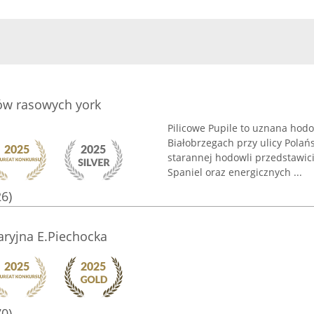
ów rasowych york
Pilicowe Pupile to uznana hod
Białobrzegach przy ulicy Polańs
starannej hodowli przedstawicie
Spaniel oraz energicznych ...
26)
ryjna E.Piechocka
70)