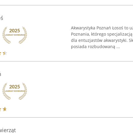
oś
Akwarystyka Poznań Łosoś to uz
Poznania, którego specjalizac
dla entuzjastów akwarystyki. Sk
posiada rozbudowaną ...
ń
wierząt