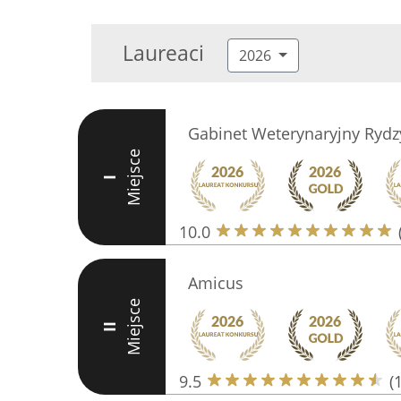
Laureaci
2026
Gabinet Weterynaryjny Rydz
Miejsce
I
10.0
Amicus
Miejsce
II
9.5
(