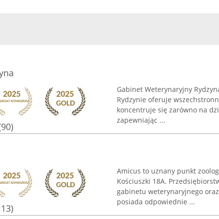
yna
Gabinet Weterynaryjny Rydzyna 
Rydzynie oferuje wszechstron
koncentruje się zarówno na dzia
zapewniając ...
(90)
Amicus to uznany punkt zoologi
Kościuszki 18A. Przedsiębiors
gabinetu weterynaryjnego oraz
posiada odpowiednie ...
113)