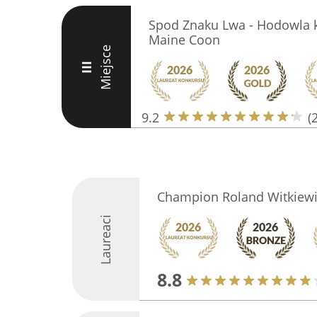
Spod Znaku Lwa - Hodowla k
Maine Coon
Miejsce
III
9.2
(
Champion Roland Witkiewi
Laureaci
8.8