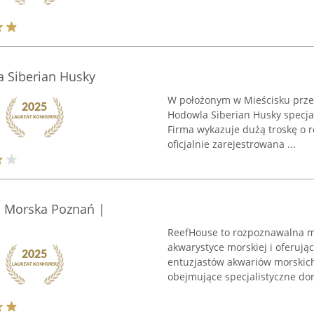
a Siberian Husky
W położonym w Mieścisku przed
Hodowla Siberian Husky specjal
Firma wykazuje dużą troskę o ro
oficjalnie zarejestrowana ...
a Morska Poznań |
ReefHouse to rozpoznawalna ma
akwarystyce morskiej i oferuj
entuzjastów akwariów morskich
obejmujące specjalistyczne dor