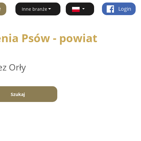
ę
Login
Inne branże
enia Psów - powiat
ez Orły
Szukaj