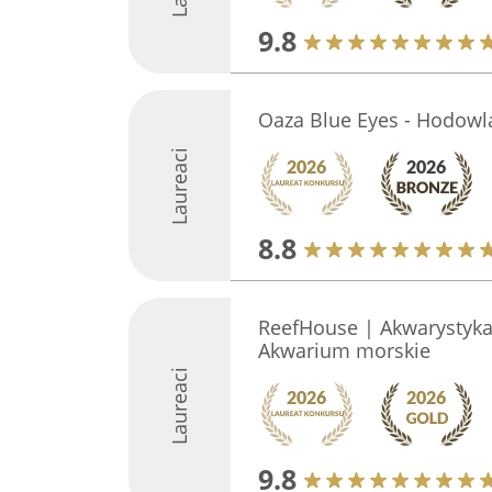
9.8
Oaza Blue Eyes - Hodowl
Laureaci
8.8
ReefHouse | Akwarystyk
Akwarium morskie
Laureaci
9.8