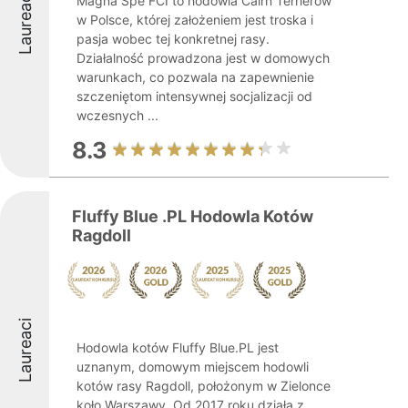
Laureaci
Magna Spe FCI to hodowla Cairn Terrierów
w Polsce, której założeniem jest troska i
pasja wobec tej konkretnej rasy.
Działalność prowadzona jest w domowych
warunkach, co pozwala na zapewnienie
szczeniętom intensywnej socjalizacji od
wczesnych ...
8.3
Fluffy Blue .PL Hodowla Kotów
Ragdoll
Laureaci
Hodowla kotów Fluffy Blue.PL jest
uznanym, domowym miejscem hodowli
kotów rasy Ragdoll, położonym w Zielonce
koło Warszawy. Od 2017 roku działa z