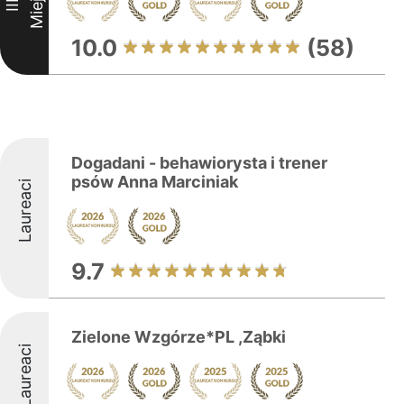
Miejsce
III
10.0
(58)
Dogadani - behawiorysta i trener
psów Anna Marciniak
Laureaci
9.7
Zielone Wzgórze*PL ,Ząbki
Laureaci