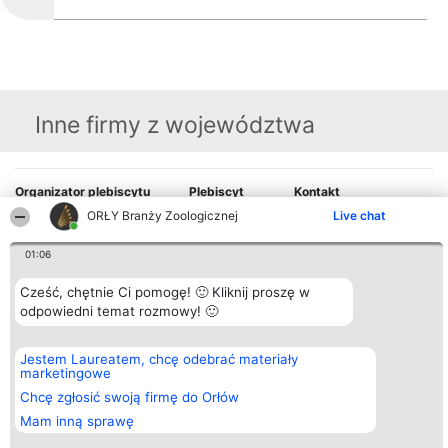
Inne firmy z województwa
Organizator plebiscytu
Plebiscyt
Kontakt
Bright Side Solutions sp. z o.
Laureaci
Kontakt
ORŁY Branży Zoologicznej
Live chat
o. sp. k.
Lista
ul. Ruska 22
wszystkich
Wrocław 50-079
Laureatów
01:06
KRS 0000749100 | Regon
Zasady
381313360 | NIP 8943132676
Regulamin
Cześć, chętnie Ci pomogę! 🙂 Kliknij proszę w
+48 508 492 400
Polityka
odpowiedni temat rozmowy! 🙂
Prywatności
Jestem Laureatem, chcę odebrać materiały
marketingowe
Chcę zgłosić swoją firmę do Orłów
Mam inną sprawę