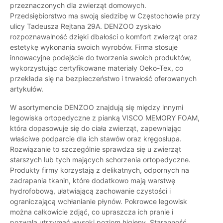
przeznaczonych dla zwierząt domowych.
Przedsiębiorstwo ma swoją siedzibę w Częstochowie przy
ulicy Tadeusza Rejtana 29A. DENZOO zyskało
rozpoznawalność dzięki dbałości o komfort zwierząt oraz
estetykę wykonania swoich wyrobów. Firma stosuje
innowacyjne podejście do tworzenia swoich produktów,
wykorzystując certyfikowane materiały Oeko-Tex, co
przekłada się na bezpieczeństwo i trwałość oferowanych
artykułów.
W asortymencie DENZOO znajdują się między innymi
legowiska ortopedyczne z pianką VISCO MEMORY FOAM,
która dopasowuje się do ciała zwierząt, zapewniając
właściwe podparcie dla ich stawów oraz kręgosłupa.
Rozwiązanie to szczególnie sprawdza się u zwierząt
starszych lub tych mających schorzenia ortopedyczne.
Produkty firmy korzystają z delikatnych, odpornych na
zadrapania tkanin, które dodatkowo mają warstwę
hydrofobową, ułatwiającą zachowanie czystości i
ograniczającą wchłanianie płynów. Pokrowce legowisk
można całkowicie zdjąć, co upraszcza ich pranie i
pozwala utrzymać wysoki poziom higieny. Staranność