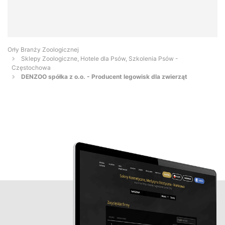
Orły Branży Zoologicznej
Sklepy Zoologiczne, Hotele dla Psów, Szkolenia Psów -
Częstochowa
DENZOO spółka z o.o. - Producent legowisk dla zwierząt