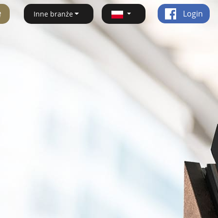
ę
Login
Inne branże