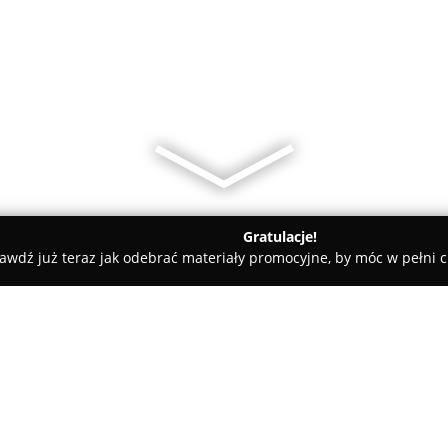
Gratulacje!
awdź już teraz jak odebrać materiały promocyjne, by móc w pełni c
tele dla Psów, Szkolenia Psów - Bolesławiec
Wilczarz Irlandzki