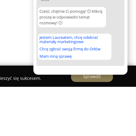
Cześć, chętnie Ci pomogę! 🙂 Kliknij
proszę w odpowiedni temat
rozmowy! 🙂
Jestem Laureatem, chcę odebrać
materiały marketingowe
Chcę zgłosić swoją firmę do Orłów
Mam inną sprawę
Sprawdź
ieszyć się sukcesem.
 "SCLAVENSIS"