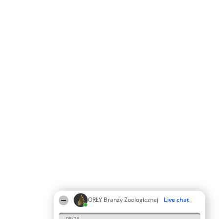
ORŁY Branży Zoologicznej
Live chat
08:24